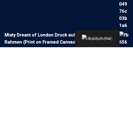
Misty Dream of London Druck auf Leinwand mit
Deutsch (Sie)
Rahmen (Print on Framed Canvas)
106,78
€
–
216,42
€
Endpreis gem. UStG §19 (DE)
inkl. MwSt.