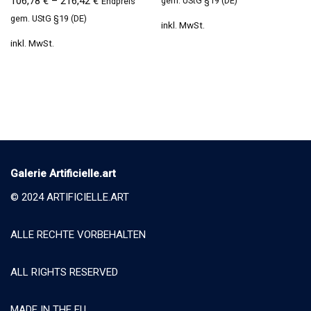
106,78
€
–
216,42
€
gem. UStG §19 (DE)
Endpreis
gem. UStG §19 (DE)
inkl. MwSt.
inkl. MwSt.
Galerie Artificielle.art
© 2024 ARTIFICIELLE.ART
ALLE RECHTE VORBEHALTEN
ALL RIGHTS RESERVED
MADE IN THE EU