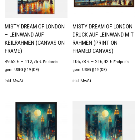
MISTY DREAM OF LONDON
MISTY DREAM OF LONDON
– LEINWAND AUF
DRUCK AUF LEINWAND MIT
KEILRAHMEN (CANVAS ON
RAHMEN (PRINT ON
FRAME)
FRAMED CANVAS)
49,62
€
–
112,76
€
106,78
€
–
216,42
€
Endpreis
Endpreis
gem. UStG §19 (DE)
gem. UStG §19 (DE)
inkl. MwSt.
inkl. MwSt.