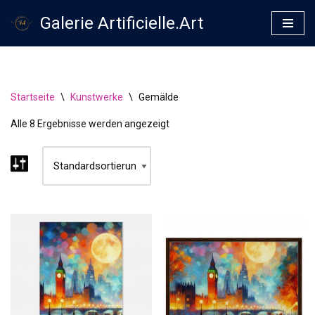
Galerie Artificielle.Art
Zum
Inhalt
springen
Startseite
\
Kunstwerke
\
Gemälde
Alle 8 Ergebnisse werden angezeigt