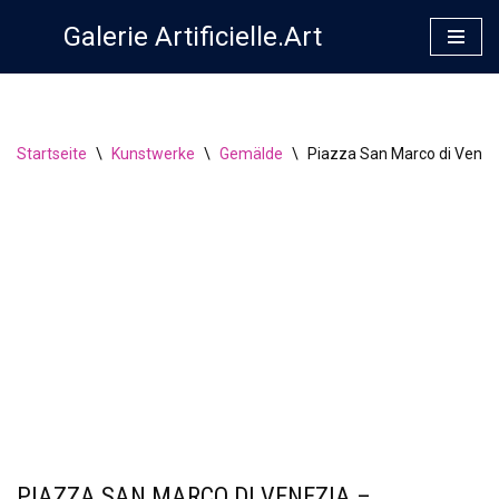
Galerie Artificielle.Art
Zum
Inhalt
springen
Startseite
\
Kunstwerke
\
Gemälde
\
Piazza San Marco di Venez
PIAZZA SAN MARCO DI VENEZIA –