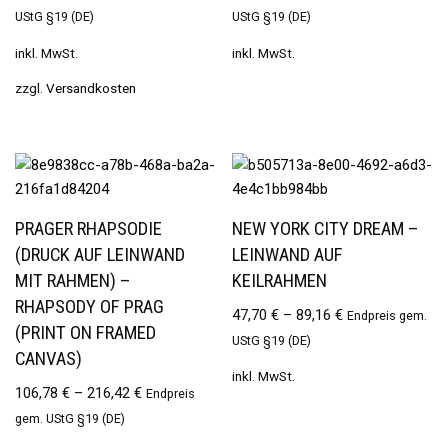
UStG §19 (DE)
UStG §19 (DE)
inkl. MwSt.
inkl. MwSt.
zzgl.
Versandkosten
PRAGER RHAPSODIE
NEW YORK CITY DREAM –
(DRUCK AUF LEINWAND
LEINWAND AUF
MIT RAHMEN) –
KEILRAHMEN
RHAPSODY OF PRAG
47,70
€
–
89,16
€
Endpreis gem.
(PRINT ON FRAMED
UStG §19 (DE)
CANVAS)
inkl. MwSt.
106,78
€
–
216,42
€
Endpreis
gem. UStG §19 (DE)