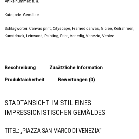
Artikelnummer:
n. a.
Kategorie:
Gemälde
Schlagwörter:
Canvas print
,
Cityscape
,
Framed canvas
,
Giclée
,
Keilrahmen
,
Kunstdruck
,
Leinwand
,
Painting
,
Print
,
Venedig
,
Venezia
,
Venice
Beschreibung
Zusätzliche Information
Produktsicherheit
Bewertungen (0)
STADTANSICHT IM STIL EINES
IMPRESSIONISTISCHEN GEMÄLDES
TITEL: „PIAZZA SAN MARCO DI VENEZIA“