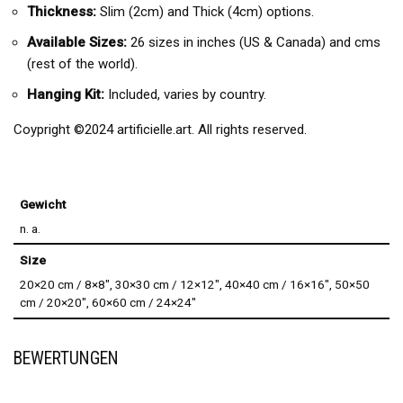
Thickness:
Slim (2cm) and Thick (4cm) options.
Available Sizes:
26 sizes in inches (US & Canada) and cms
(rest of the world).
Hanging Kit:
Included, varies by country.
Coypright ©2024 artificielle.art. All rights reserved.
Gewicht
n. a.
Size
20×20 cm / 8×8″, 30×30 cm / 12×12″, 40×40 cm / 16×16″, 50×50
cm / 20×20″, 60×60 cm / 24×24″
BEWERTUNGEN